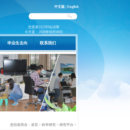
中文版
|
English
您是第211785位访客
今天是：
2026年08月08日
毕业生去向
联系我们
您目前所在：
首页
>
科学研究
>
研究平台
>