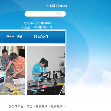
中文版
|
English
您是第211783位访客
今天是：
2026年08月07日
毕业生去向
联系我们
您目前所在：
首页
>
教育教学
>
教育教学
>