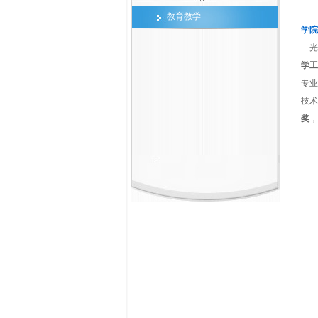
教育教学
学院
光
学工
专业
技术
奖
，