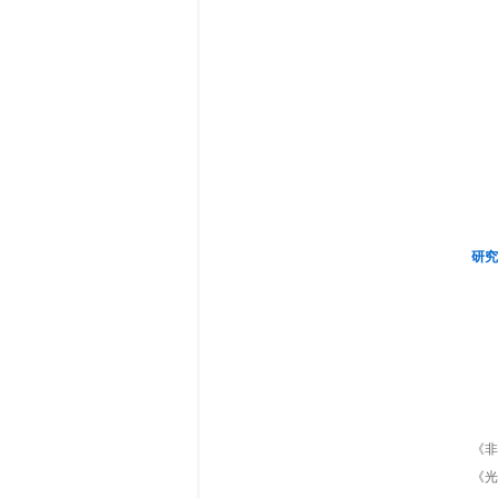
研究
《非
《光